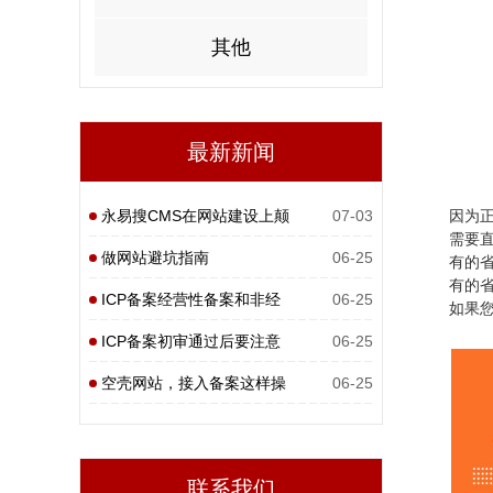
其他
最新新闻
永易搜CMS在网站建设上颠
07-03
因为
需要
覆性
做网站避坑指南
06-25
有的
有的
ICP备案经营性备案和非经
06-25
如果
营性
ICP备案初审通过后要注意
06-25
什么
空壳网站，接入备案这样操
06-25
作
联系我们