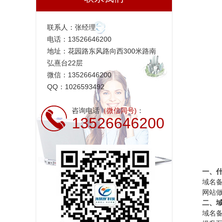
联系人：张经理
电话：13526646200
地址：花园路东风路向西300米路南
弘熹台22层
微信：13526646200
QQ：1026593492
咨询电话
（微信同号)
：
13526646200
一、
域名
网站
二、
域名