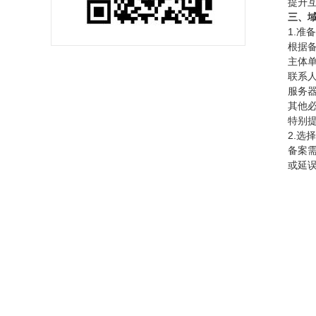
提升
三、
1.准
根据
主体
联系
服务器
其他
特别
2.选
备案
或延