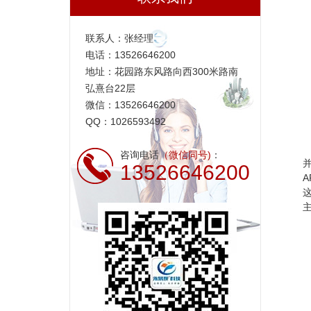
联系人：张经理
电话：13526646200
地址：花园路东风路向西300米路南
弘熹台22层
微信：13526646200
QQ：1026593492
咨询电话
（微信同号)
：
并
13526646200