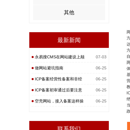
其他
方
最新新闻
方
永易搜CMS在网站建设上颠
07-03
覆性
做网站避坑指南
06-25
ICP备案经营性备案和非经
06-25
营性
ICP备案初审通过后要注意
06-25
I
什么
空壳网站，接入备案这样操
06-25
作
联系我们