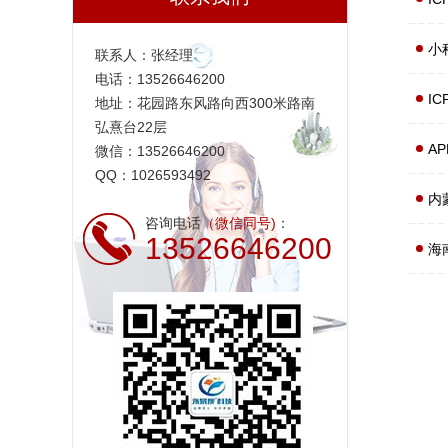
小
联系人：张经理
电话：13526646200
I
地址：花园路东风路向西300米路南
弘熹台22层
A
微信：13526646200
QQ：1026593492
内
咨询电话
（微信同号)
：
13526646200
海