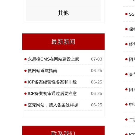
其他
S
保
最新新闻
经
永易搜CMS在网站建设上颠
07-03
阿
覆性
做网站避坑指南
06-25
春
ICP备案经营性备案和非经
06-25
阿
营性
ICP备案初审通过后要注意
06-25
申
什么
空壳网站，接入备案这样操
06-25
作
二
联系我们
I