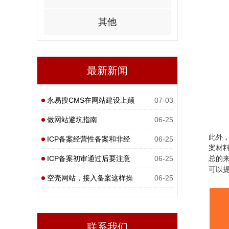
其他
最新新闻
永易搜CMS在网站建设上颠
07-03
覆性
做网站避坑指南
06-25
此外
ICP备案经营性备案和非经
06-25
案材
营性
ICP备案初审通过后要注意
06-25
总的
可以
什么
空壳网站，接入备案这样操
06-25
作
联系我们